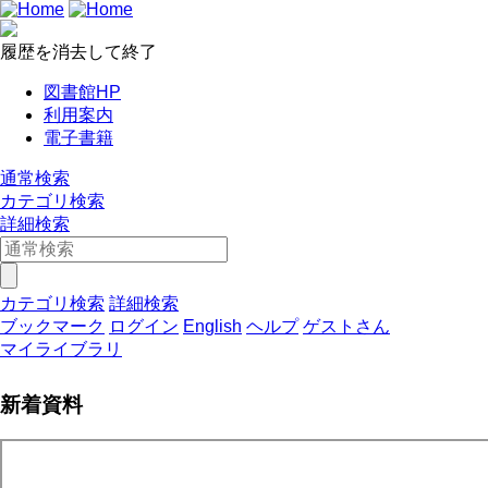
履歴を消去して終了
図書館HP
利用案内
電子書籍
通常検索
カテゴリ検索
詳細検索
カテゴリ検索
詳細検索
ブックマーク
ログイン
English
ヘルプ
ゲストさん
マイライブラリ
新着資料